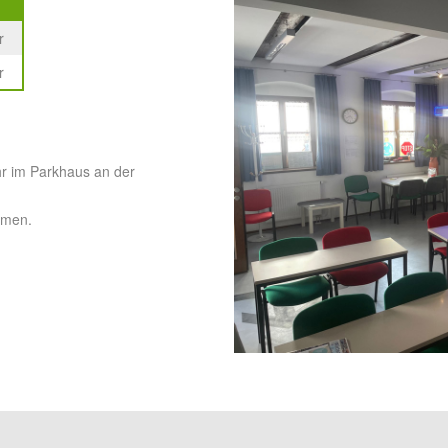
r
r
hr im Parkhaus an der
mmen.