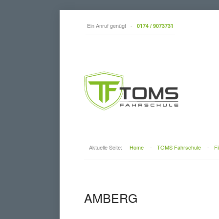
Ein Anruf genügt -
0174 / 9073731
Aktuelle Seite:
Home
-
TOMS Fahrschule
-
Fi
AMBERG