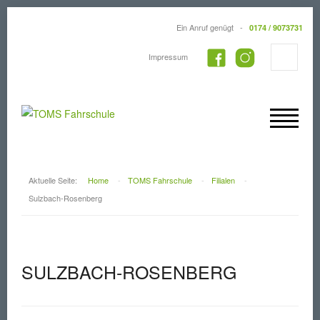
Ein Anruf genügt -
0174 / 9073731
Impressum
Aktuelle Seite:
Home
-
TOMS Fahrschule
-
Filialen
-
Sulzbach-Rosenberg
SULZBACH-ROSENBERG